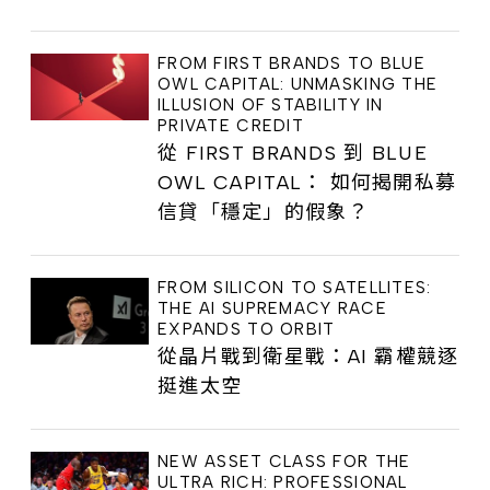
FROM FIRST BRANDS TO BLUE
OWL CAPITAL: UNMASKING THE
ILLUSION OF STABILITY IN
PRIVATE CREDIT
從 FIRST BRANDS 到 BLUE
OWL CAPITAL： 如何揭開私募
信貸「穩定」的假象？
FROM SILICON TO SATELLITES:
THE AI SUPREMACY RACE
EXPANDS TO ORBIT
從晶片戰到衛星戰：AI 霸權競逐
挺進太空
NEW ASSET CLASS FOR THE
ULTRA RICH: PROFESSIONAL