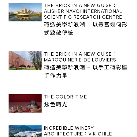
THE BRICK IN A NEW GUISE：
ALISHER NAVOI INTERNATIONAL
SCIENTIFIC RESEARCH CENTRE
磚造美學新浪潮 - 以豐富幾何形
式致敬傳統
THE BRICK IN A NEW GUISE：
MAROQUINERIE DE LOUVIERS
磚造美學新浪潮 - 以手工磚彰顯
手作力量
THE COLOR TIME
炫色時光
INCREDIBLE WINERY
ARCHITECTURE：VIK CHILE