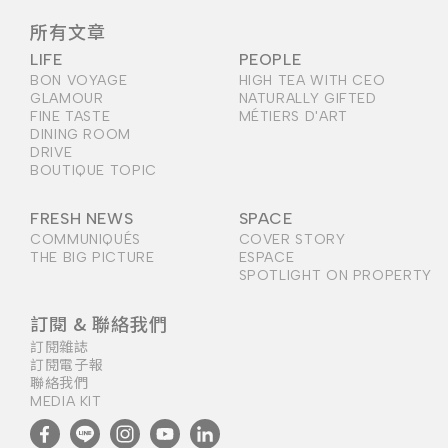
所有文章
LIFE
PEOPLE
BON VOYAGE
HIGH TEA WITH CEO
GLAMOUR
NATURALLY GIFTED
FINE TASTE
MÉTIERS D'ART
DINING ROOM
DRIVE
BOUTIQUE TOPIC
FRESH NEWS
SPACE
COMMUNIQUÉS
COVER STORY
THE BIG PICTURE
ESPACE
SPOTLIGHT ON PROPERTY
訂閱 & 聯絡我們
訂閱雜誌
訂閱電子報
聯絡我們
MEDIA KIT