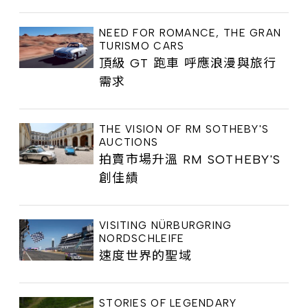
NEED FOR ROMANCE, THE GRAN
TURISMO CARS
頂級 GT 跑車 呼應浪漫與旅行
需求
THE VISION OF RM SOTHEBY'S
AUCTIONS
拍賣市場升溫 RM SOTHEBY'S
創佳績
VISITING NÜRBURGRING
NORDSCHLEIFE
速度世界的聖域
STORIES OF LEGENDARY