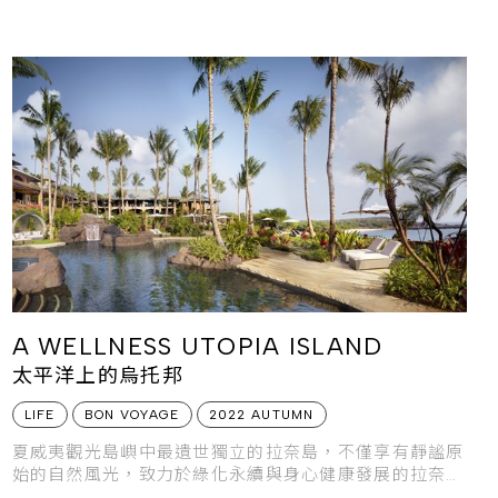
是人們探尋北歐式幸福哲學的最佳旅遊目的地。
A WELLNESS UTOPIA ISLAND
太平洋上的烏托邦
LIFE
BON VOYAGE
2022 AUTUMN
夏威夷觀光島嶼中最遺世獨立的拉奈島，不僅享有靜謐原
始的自然風光，致力於綠化永續與身心健康發展的拉奈
島，更是許多人心目中為之嚮往的烏托邦。