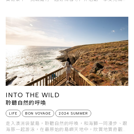
險魅力的冰島極境之旅。
INTO THE WILD
聆聽自然的呼喚
LIFE
BON VOYAGE
2024 SUMMER
走入澳洲袋鼠島，聆聽自然的呼喚，和海獅一同漫步、跟
海豚一起游泳，在最原始的島嶼天地中，欣賞地質奇觀，