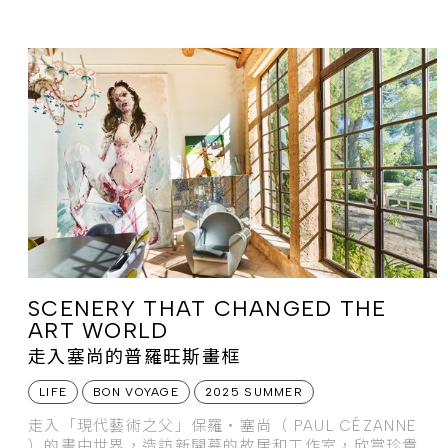
永恆的波光間，寫下無可取代的海上壯遊篇章。
SCENERY THAT CHANGED THE
ART WORLD
走入塞尚的普羅旺斯畫框
LIFE
BON VOYAGE
2025 SUMMER
走入「現代藝術之父」保羅・塞尚（ PAUL CÉZANNE
）的畫中世界，造訪新開幕的故居和工作室，欣賞珍貴的