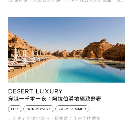
18 世紀歐洲宮殿奢華之最，入住全球首家宮廷飯店，感
受刻鑿在無形時空中的王室生活印記。
DESERT LUXURY
穿越一千零一夜：阿拉伯漠地極致野奢
LIFE
BON VOYAGE
2022 SUMMER
走入古老的漠地綠洲，探索數千年古文明遺址。