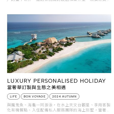
塞尚真跡，並在普羅旺斯真實領略畫中的一景一物。
LUXURY PERSONALISED HOLIDAY
當奢華訂製與生態之美相遇
LIFE
BON VOYAGE
2024 AUTUMN
與魔鬼魚、海龜一同游泳，在水上天文台觀星、享用客製
化有機餐點、入住配備私人服務團隊的海上別墅，當奢華