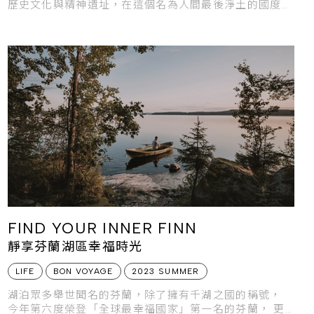
歷史文化與精神遺址，在這個名為人間最後淨土的國度，
感受向心靈回望的靈魂之旅。
FIND YOUR INNER FINN
靜享芬蘭湖區幸福時光
LIFE
BON VOYAGE
2023 SUMMER
湖泊眾多舉世聞名的芬蘭，除了擁有千湖之國的稱號，
今年第六度榮登「全球最幸福國家」第一名的芬蘭， 更