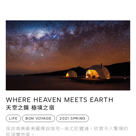
WHERE HEAVEN MEETS EARTH
天空之鏡 極境之宿
LIFE
BON VOYAGE
2021 SPRING
探訪南美最美麗傳說境地—烏尤尼鹽湖，欣賞令人驚嘆的
超現實奇景。