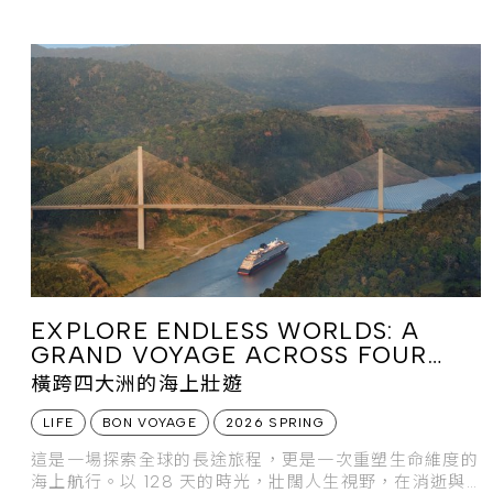
EXPLORE ENDLESS WORLDS: A
GRAND VOYAGE ACROSS FOUR
CONTINENTS
橫跨四大洲的海上壯遊
LIFE
BON VOYAGE
2026 SPRING
這是一場探索全球的長途旅程，更是一次重塑生命維度的
海上航行。以 128 天的時光，壯闊人生視野，在消逝與