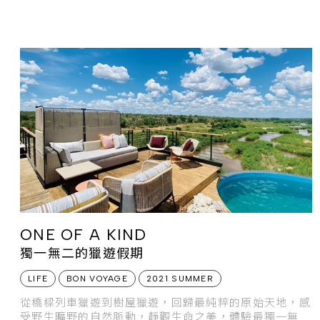
ONE OF A KIND
獨一無二的獵遊假期
LIFE
BON VOYAGE
2021 SUMMER
從橋樑列車獵遊到樹屋獵遊，回歸最純粹的原始天地，感
受野生曠野的自然脈動，靜觀生命之美，體驗最獨一無