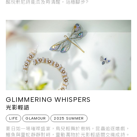
酩悅軒尼詩能否及時清醒，站穩腳步?
GLIMMERING WHISPERS
光影輕語
LIFE
GLAMOUR
2025 SUMMER
夏日如一場璀璨盛宴，鳥兒輕舞於樹梢，昆蟲追逐嬉戲，
鱷魚與靈蛇靜靜對峙，靈動萬物於光影輕語間交織成詩。