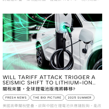
遺產保護建築的百年造紙廠改建而成。
WILL TARIFF ATTACK TRIGGER A
SEISMIC SHIFT TO LITHIUM-ION
BATTERY’S SUPPLY PUZZLE?
關稅來襲，全球鋰電池版塊將轉移?
FRESH NEWS
THE BIG PICTURE
2025 SUMMER
美國高舉關稅壁壘，欲與中國在鋰電池供應鏈脫鉤，能改