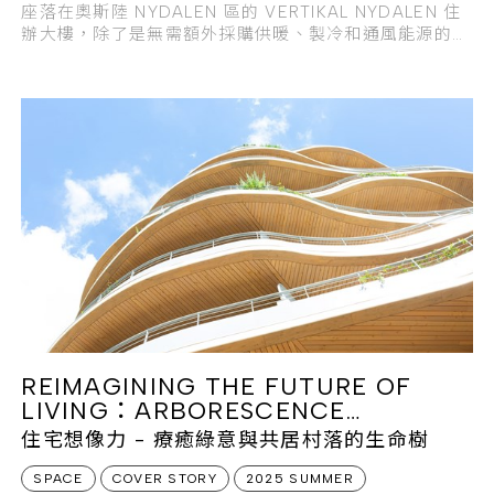
座落在奧斯陸 NYDALEN 區的 VERTIKAL NYDALEN 住
辦大樓，除了是無需額外採購供暖、製冷和通風能源的
「三零」低耗能大樓，並且是挪威首座可透過自然機制調
節室內氣候的低耗能建築。
REIMAGINING THE FUTURE OF
LIVING：ARBORESCENCE
APARTMENTS
住宅想像力 - 療癒綠意與共居村落的生命樹
SPACE
COVER STORY
2025 SUMMER