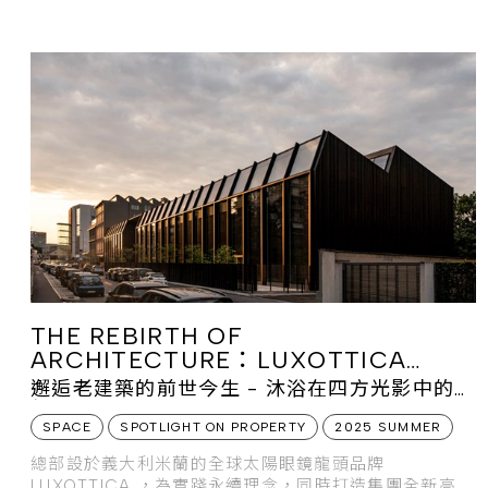
的深度回
THE REBIRTH OF
ARCHITECTURE：LUXOTTICA
DIGITAL FACTORY
邂逅老建築的前世今生 - 沐浴在四方光影中的創
新空間
SPACE
SPOTLIGHT ON PROPERTY
2025 SUMMER
總部設於義大利米蘭的全球太陽眼鏡龍頭品牌
LUXOTTICA ，為實踐永續理念，同時打造集團全新高科