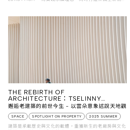
技創新基地與辦公、展覽空間，特別委託建築
THE REBIRTH OF
ARCHITECTURE：TSELINNY
CENTER OF CONTEMPORARY
邂逅老建築的前世今生 - 以雲朵意象述說天地觀
CULTURE
SPACE
SPOTLIGHT ON PROPERTY
2025 SUMMER
建築是承載歷史與文化的載體，重獲新生的老廠房與文化