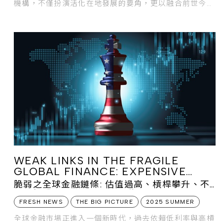
機構，不僅扮演活化在地發展的要角，更以融合前世今生
的新面貌，持續述說每座城市的新舊故事。
WEAK LINKS IN THE FRAGILE
GLOBAL FINANCE: EXPENSIVE
VALUATIONS, MOUNTING
脆弱之全球金融鏈條: 估值過高、槓桿攀升、不
LEVERAGE, ELEVATED
確定性騰空、缺乏透明度及能見度
UNCERTAINTY, LACK OF
FRESH NEWS
THE BIG PICTURE
2025 SUMMER
TRANSPARENCY & VISIBILITY
全球金融市場正進入一個新時代，過去依賴低利率與高槓