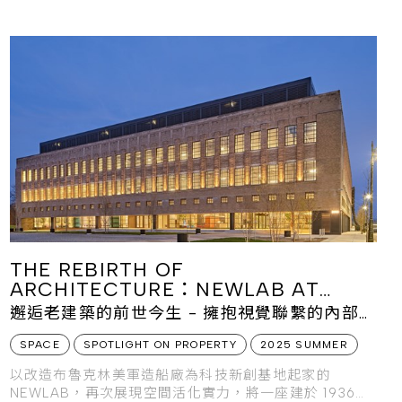
THE REBIRTH OF
ARCHITECTURE：NEWLAB AT
MICHIGAN CENTRAL
邂逅老建築的前世今生 - 擁抱視覺聯繫的內部空
間
SPACE
SPOTLIGHT ON PROPERTY
2025 SUMMER
以改造布魯克林美軍造船廠為科技新創基地起家的
NEWLAB，再次展現空間活化實力，將一座建於 1936