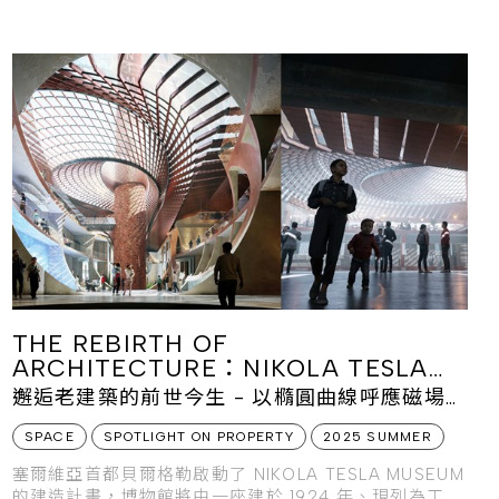
年、位於底特律的美國
THE REBIRTH OF
ARCHITECTURE：NIKOLA TESLA
MUSEUM
邂逅老建築的前世今生 - 以橢圓曲線呼應磁場能
量
SPACE
SPOTLIGHT ON PROPERTY
2025 SUMMER
塞爾維亞首都貝爾格勒啟動了 NIKOLA TESLA MUSEUM
的建造計畫，博物館將由一座建於 1924 年、現列為工業