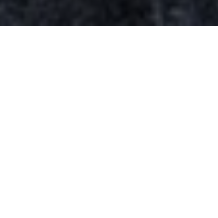
承襲父親 Richard Mille 創立這個超
級精品腕錶品牌的精神，Alexandre
Mille 完美地承先啟後，結合電影、
藝術、商務與實務背景，讓新世代
的 RICHARD MILLE 成為舉世珍藏
的腕上逸品。
TEXT_ SEYMOUR PHOTO_ RICHARD MILLE
肩負傳承家族偉業的使命， 身為高端製錶品牌