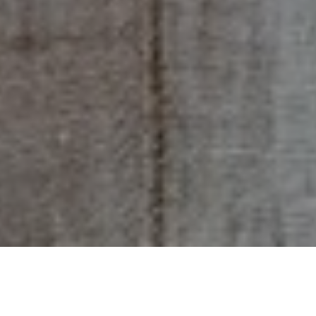
陶藝該遠觀還是近玩？來自南非的
國寶級藝術陶匠 Hylton Nel 以信念