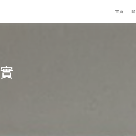
首頁
關
實